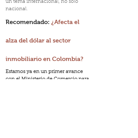
un tema internacional, no solo 
nacional.
Recomendado: 
¿Afecta el 
alza del dólar al sector 
inmobiliario en Colombia?
Estamos ya en un primer avance 
con el Ministerio de Comercio para 
valorar los diferentes escenarios
. 
Todavía no hemos decidido cuál 
sería la ruta que permita tener una 
cadena con precios estables y le dé 
confianza al sector.
Y, en materia de tasas, los subsidios a 
la tasa de interés de la VIS le alivian 