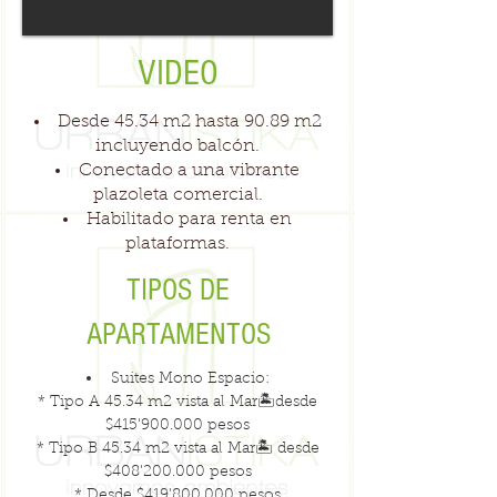
VIDEO
Desde 45.34 m2 hasta 90.89 m2
incluyendo balcón.
Conectado a una vibrante
plazoleta comercial.
​Habilitado para renta en
plataformas.
TIPOS DE
APARTAMENTOS
Suites Mono Espacio:
* Tipo A 45.34 m2 vista al Mar🏝️desde
$415'900.000 pesos
* Tipo B 45.34 m2 vista al Mar🏝️ desde
$408'200.000 pesos
* Desde $419'800.000 pesos