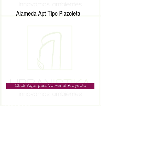
Alameda Apt Tipo Plazoleta
Click Aquí para Volver al Proyecto
Contáctanos
Cra 11A No. 94A - 23 Bogotá
Oficina:
+57 601 7447534
Ventas Tel o Whatsapp:
3508801147
contacto@urbanistika.com.co