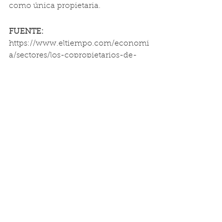
como única propietaria.
FUENTE: 
https://www.eltiempo.com/economi
a/sectores/los-copropietarios-de-
un-edificio-pueden-oponerse-a-la-
apertura-de-un-restaurante-778369
Ver todo
Entradas recientes