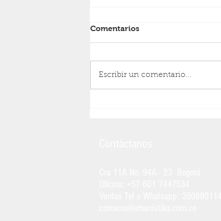
Comentarios
Escribir un comentario...
Multas millonarias:
sanciones para quienes no
cumplan el Decreto 1072
Contáctanos
Cra 11A No. 94A - 23 Bogotá
Oficina: +57 601 7447534
Ventas Tel o Whatsapp:
35088011
contacto@urbanistika.com.co
________________________