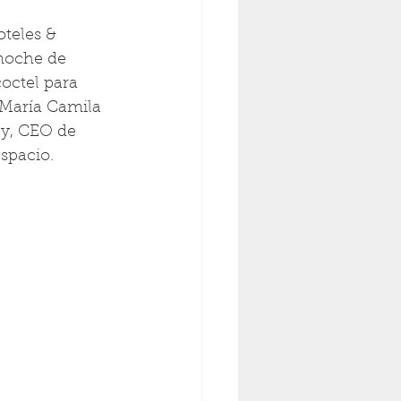
teles & 
 noche de 
octel para 
 María Camila 
y, CEO de 
spacio. 